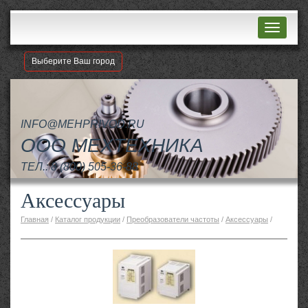
Навигац
Выберите Ваш город
INFO@MEHPRIVOD.RU
ООО МЕХТЕХНИКА
ТЕЛ.:
8 (800) 505-36-88
Аксессуары
Главная
/
Каталог продукции
/
Преобразователи частоты
/
Аксессуары
/