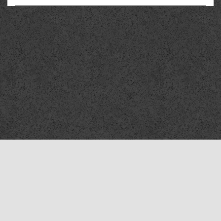
Компания «Мехтехника Самара»
©2010–2026
Все права защищены
Адрес отгрузки продукции в Самаре
443022 г. Самара, Заводское шоссе, 7
Тел.:
8 (800) 505-36-88
Ваша страна: ... определяется ...
Ваш город: ... определяется ...