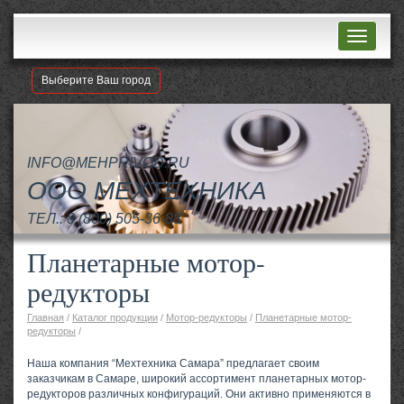
Навигац
Выберите Ваш город
INFO@MEHPRIVOD.RU
ООО МЕХТЕХНИКА
ТЕЛ.:
8 (800) 505-36-88
Планетарные мотор-
редукторы
Главная
/
Каталог продукции
/
Мотор-редукторы
/
Планетарные мотор-
редукторы
/
Наша компания “Мехтехника Самара” предлагает своим
заказчикам в Самаре, широкий ассортимент планетарных мотор-
редукторов различных конфигураций. Они активно применяются в